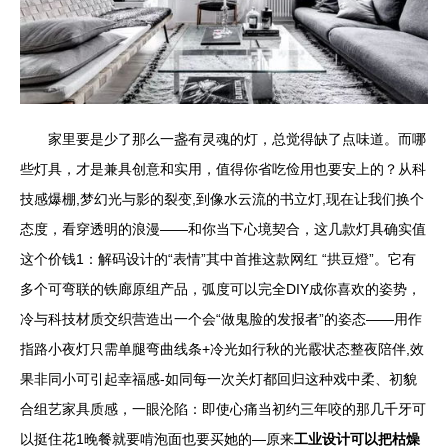
家里要是少了那么一盏有灵魂的灯，总觉得缺了点味道。而哪
些灯具，才是兼具创意和实用，值得你省吃俭用也要安上的？从科
技感爆棚,梦幻光与影的裂变,到像水云流的书立灯,现在让我们换个
态度，看穿透明的浪漫——和你当下心境契合，这几款灯具确实值
这个价钱1：解码设计的“表情”其中首推这款网红 “拱豆燈”。它有
多个可弯联的铁廊原组产品，弧度可以完全DIY成你喜欢的姿势，
冷与科技材质交织营造出一个会“做鬼脸的发报者”的姿态——用作
指路小夜灯只需单腿弯曲线条+冷光如行秋的光霰状态整夜陪伴,效
果非同小可引起幸福感-如同每一次关灯都回归这种戏中柔、初貌
合组艺家具质感，一眼沦陷：即使心痛当初约三年咬的那几千牙可
以挺住花1晚餐就要啃泡面也要买她的—原来
工业设计可以把枯燥