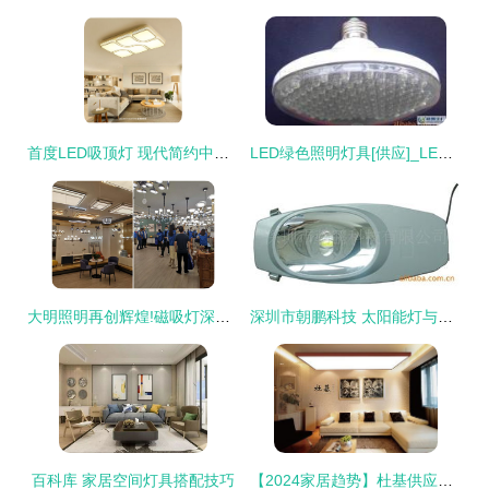
首度LED吸顶灯 现代简约中的奢华光影，点亮客厅的高级感
LED绿色照明灯具[供应]_LED绿色照明灯具价格_LED绿色照明灯具厂家_世界工厂网产品信息库
大明照明再创辉煌!磁吸灯深受热捧!
深圳市朝鹏科技 太阳能灯与纺织品产品列表
百科库 家居空间灯具搭配技巧
【2024家居趋势】杜基供应光幕灯具与吊顶吊线灯 让你的空间更具艺术感