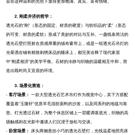
会在这种温和的光照下显得更加饱满、真实、富有情绪。
2. 刚柔并济的哲学：
透光石的“刚”（形态的固定、材质的硬度）与纺织品的“柔”（形态
的可变、材质的柔软）形成了美妙的对比与互补。一盏线条简洁的
透光石壁灯照射在质感厚重的绒布窗帘上，或是一组透光石吊灯的
光晕洒在铺有精致刺绣床品的睡床上，都完美诠释了现代家居
中“刚柔相济”的美学平衡。石材的冷静与织物的温暖相互中和，营
造出既时尚又宜居的环境。
3. 场景化营造：
-
客厅场景：
一款大型透光石艺术吊灯作为视觉中心，其下方搭配
覆盖着“玉隆轩”优质羊毛混纺面料的沙发，以及同系列的地毯与靠
垫。灯光透过石材，为整个休息区铺上一层暖调基底光，织物的高
级触感则在光影中邀请人们沉浸于放松与交谈。
-
卧室场景：
床头两侧悬挂小巧的透光石壁灯，光线温柔地照亮床