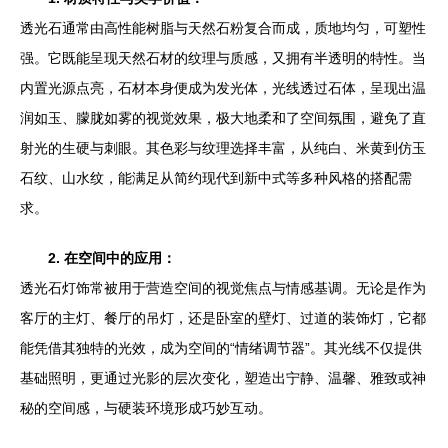
透光石通常由高性能树脂与天然石粉复合而成，质地均匀，可塑性
强。它既能呈现天然石材的纹理与质感，又拥有半透明的特性。当
内置光源点亮，石材本身便成为发光体，光线透过石体，呈现出温
润如玉、朦胧如雾的视觉效果，极大地柔和了空间氛围，避免了直
射光的生硬与刺眼。其色彩与纹理选择丰富，从纯白、米黄到仿玉
石纹、山水纹，能满足从简约现代到新中式等多种风格的搭配需
求。
2. 在空间中的应用：
透光石灯饰常被用于营造空间的视觉焦点与情感基调。无论是作为
客厅的主灯、餐厅的吊灯，还是卧室的壁灯、过道的装饰灯，它都
能凭借其独特的光效，成为空间的“情绪调节器”。其光线不仅提供
基础照明，更通过光影的层次变化，塑造出宁静、温馨、雅致或神
秘的空间感，与硬装环境形成巧妙互动。