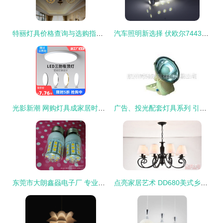
特丽灯具价格查询与选购指南 聚焦120-140元区间及比价返利技巧
汽车照明新选择 伏欧尔7443高亮LED转向灯解析
光影新潮 网购灯具成家居时尚新风向
广告、投光配套灯具系列 引领现代照明新潮流
东莞市大朗鑫赑电子厂 专业供应带罩LED玉米灯E27-5050/30SMD，品质点亮生活
点亮家居艺术 DD680美式乡村铁艺吊灯，奢华与温馨的完美融合