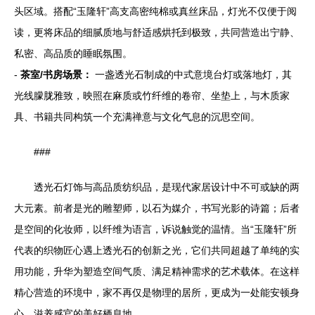
头区域。搭配“玉隆轩”高支高密纯棉或真丝床品，灯光不仅便于阅
读，更将床品的细腻质地与舒适感烘托到极致，共同营造出宁静、
私密、高品质的睡眠氛围。
-
茶室/书房场景：
一盏透光石制成的中式意境台灯或落地灯，其
光线朦胧雅致，映照在麻质或竹纤维的卷帘、坐垫上，与木质家
具、书籍共同构筑一个充满禅意与文化气息的沉思空间。
###
透光石灯饰与高品质纺织品，是现代家居设计中不可或缺的两
大元素。前者是光的雕塑师，以石为媒介，书写光影的诗篇；后者
是空间的化妆师，以纤维为语言，诉说触觉的温情。当“玉隆轩”所
代表的织物匠心遇上透光石的创新之光，它们共同超越了单纯的实
用功能，升华为塑造空间气质、满足精神需求的艺术载体。在这样
精心营造的环境中，家不再仅是物理的居所，更成为一处能安顿身
心、滋养感官的美好栖息地。